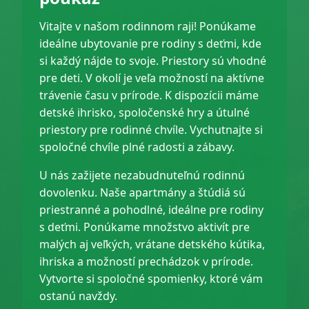
Vitajte v našom rodinnom raji! Ponúkame
ideálne ubytovanie pre rodiny s deťmi, kde
si každý nájde to svoje. Priestory sú vhodné
pre deti. V okolí je veľa možností na aktívne
trávenie času v prírode. K dispozícii máme
detské ihrisko, spoločenské hry a útulné
priestory pre rodinné chvíle. Vychutnajte si
spoločné chvíle plné radosti a zábavy.
U nás zažijete nezabudnuteľnú rodinnú
dovolenku. Naše apartmány a štúdiá sú
priestranné a pohodlné, ideálne pre rodiny
s deťmi. Ponúkame množstvo aktivít pre
malých aj veľkých, vrátane detského kútika,
ihriska a možností prechádzok v prírode.
Vytvorte si spoločné spomienky, ktoré vám
ostanú navždy.