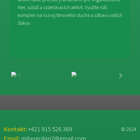
hier, súťaží a vzdelávacích aktivít. Využite náš
komplex na rozvoj tímového ducha a zábavu vašich
žiakov.
Kontakt:
+421 915 526 369
© 2024
Email:
milangolian2@gmail.com